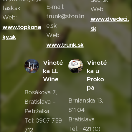
E-mail:
fask.sk
Web:
trunk@stonlin
Web:
www.dvedeci.
e.sk
www.topkona
sk
Web:
ky.sk
www.trunk.sk
Vinoté
Vinoté
ka LL
ka u
Wine
Proko
pa
Bosákova 7,
Brnianska 13,
Bratislava –
811 04
Petržalka
Bratislava
Tel: 0907 759
Tel: +421 (0)
712