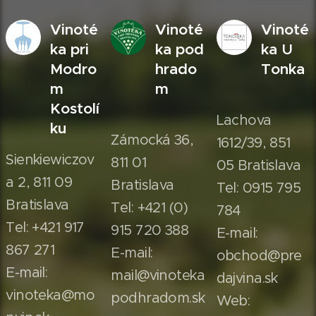
Vinoté
Vinoté
Vinoté
ka pri
ka pod
ka U
Modro
hrado
Tonka
m
m
Kostolí
Lachova
ku
Zámocká 36,
1612/39, 851
Sienkiewiczov
811 01
05 Bratislava
a 2, 811 09
Bratislava
Tel: 0915 795
Bratislava
Tel: +421 (0)
784
Tel: +421 917
915 720 388
E-mail:
867 271
E-mail:
obchod@pre
E-mail:
mail@vinoteka
dajvina.sk
vinoteka@mo
podhradom.sk
Web: