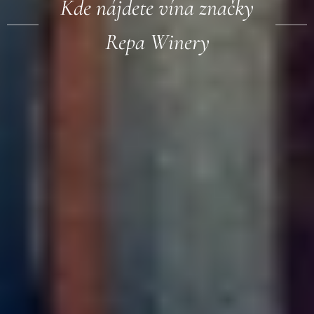
Kde nájdete vína značky
Repa Winery