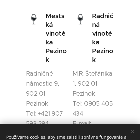
Mests
Radnič
ká
ná
vinoté
vinoté
ka
ka
Pezino
Pezino
k
k
Radničné
M.R. Štefánika
námestie 9,
1, 902 01
902 01
Pezinok
Pezinok
Tel: 0905 405
Tel: +421 907
434
593 294
E-mail:
E-mail:
info@vinorad
Používame cookies, aby sme zaistili správne fungovanie a