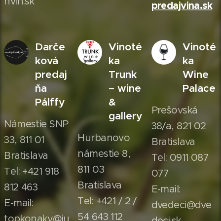
nvin.sk
predajvina.sk
Darče
Vinoté
Vinoté
ková
ka
ka
predaj
Trunk
Wine
ňa
– wine
Palace
Pálffy
&
Prešovská
gallery
Námestie SNP
38/a, 821 02
Hurbanovo
33, 811 01
Bratislava
námestie 8,
Bratislava
Tel: 0911 087
811 03
Tel: +421 918
077
Bratislava
812 463
E-mail:
Tel: +421 / 2 /
E-mail:
dvedeci@dve
54 643 112
topkonaky@ju
deci.sk