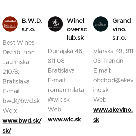
B.W.D.
Winel
Grand
s.r.o.
oversc
vino,
lub.sk
s.r.o.
Best Wines
Dunajská 46,
Vlárska 49, 911
Distribution
811 08
05 Trenčín
Laurinská
Bratislava
E-mail:
210/8,
E-mail:
obchod@akev
Bratislava
roman.milata
ino.sk
E-mail:
@wlc.sk
Web:
bwd@bwd.sk
Web:
www.akevino.
Web:
www.wlc.sk
sk
www.bwd.sk/
sk/